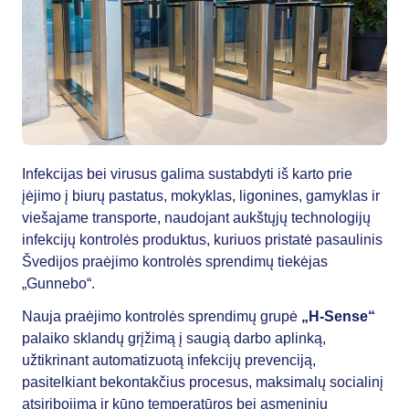
Infekcijas bei virusus galima sustabdyti iš karto prie
įėjimo į biurų pastatus, mokyklas, ligonines, gamyklas ir
viešajame transporte, naudojant aukštųjų technologijų
infekcijų kontrolės produktus, kuriuos pristatė pasaulinis
Švedijos praėjimo kontrolės sprendimų tiekėjas
„Gunnebo“.
Nauja praėjimo kontrolės sprendimų grupė
„H-Sense“
palaiko sklandų grįžimą į saugią darbo aplinką,
užtikrinant automatizuotą infekcijų prevenciją,
pasitelkiant bekontakčius procesus, maksimalų socialinį
atsiribojimą ir kūno temperatūros bei asmeninių