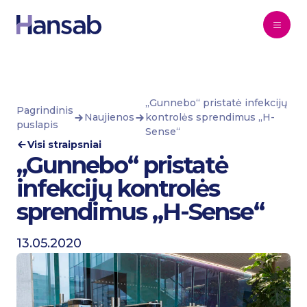
Pereiti prie turinio
„Gunnebo“ pristatė infekcijų
Pagrindinis
Naujienos
kontrolės sprendimus „H-
puslapis
Sense“
Visi straipsniai
„Gunnebo“ pristatė
infekcijų kontrolės
sprendimus „H-Sense“
13.05.2020