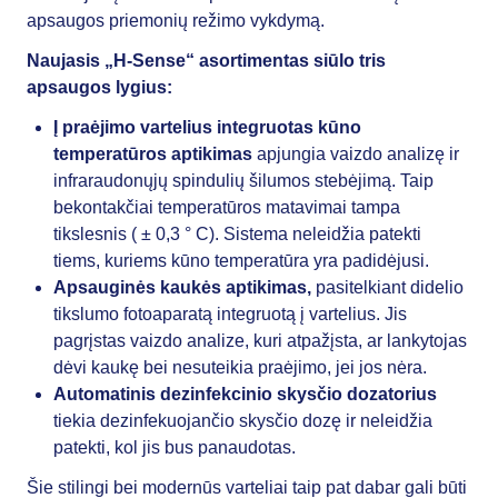
apsaugos priemonių režimo vykdymą.
Naujasis „H-Sense“ asortimentas siūlo tris
apsaugos lygius:
Į praėjimo vartelius integruotas kūno
temperatūros aptikimas
apjungia vaizdo analizę ir
infraraudonųjų spindulių šilumos stebėjimą. Taip
bekontakčiai temperatūros matavimai tampa
tikslesnis ( ± 0,3 ° C). Sistema neleidžia patekti
tiems, kuriems kūno temperatūra yra padidėjusi.
Apsauginės kaukės aptikimas,
pasitelkiant didelio
tikslumo fotoaparatą integruotą į vartelius. Jis
pagrįstas vaizdo analize, kuri atpažįsta, ar lankytojas
dėvi kaukę bei nesuteikia praėjimo, jei jos nėra.
Automatinis dezinfekcinio skysčio dozatorius
tiekia dezinfekuojančio skysčio dozę ir neleidžia
patekti, kol jis bus panaudotas.
Šie stilingi bei modernūs varteliai taip pat dabar gali būti