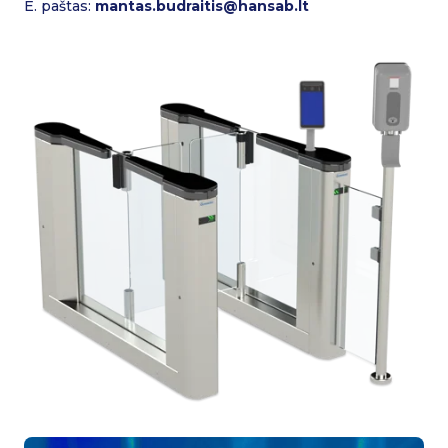
E. paštas:
mantas.budraitis@hansab.lt