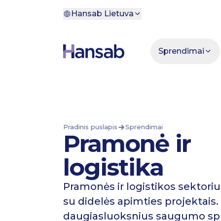
Pereiti prie turinio
Hansab Lietuva
Sprendimai
Pradinis puslapis
Sprendimai
Pramonė ir
logistika
Pramonės ir logistikos sektor
su didelės apimties projektais
daugiasluoksnius saugumo s