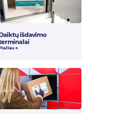
Daiktų išdavimo
terminalai
Plačiau