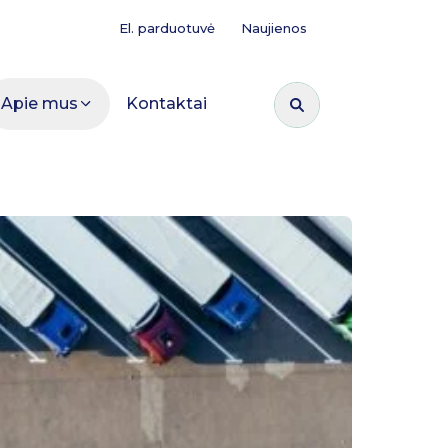
El. parduotuvė
Naujienos
Apie mus
Kontaktai
Ieškoti: