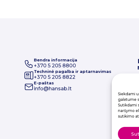
Bendra informacija
+370 5 205 8800
Techninė pagalba ir aptarnavimas
+370 5 205 8822
E-paštas
info@hansab.lt
Siekdami už
galėtume sa
Sutikdami 
naršymo elg
sutikimo at
Su