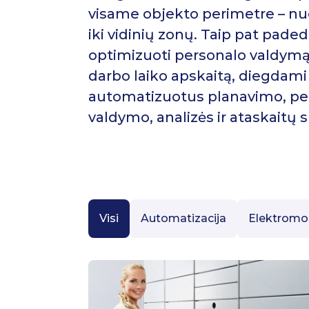
visame objekto perimetre – nu
iki vidinių zonų. Taip pat pad
optimizuoti personalo valdymą,
darbo laiko apskaitą, diegdami
automatizuotus planavimo, pe
valdymo, analizės ir ataskaitų
Visi
Automatizacija
Elektromob