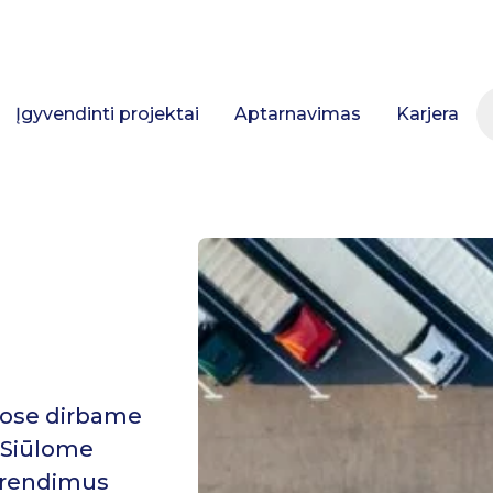
Įgyvendinti projektai
Aptarnavimas
Karjera
iuose dirbame
. Siūlome
prendimus