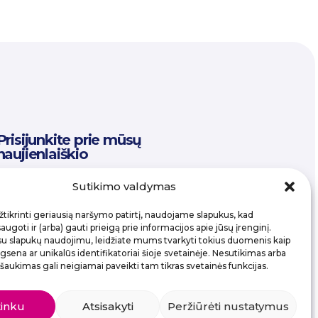
Prisijunkite prie mūsų
naujienlaiškio
Email
Sutikimo valdymas
tikrinti geriausią naršymo patirtį, naudojame slapukus, kad
ugoti ir (arba) gauti prieigą prie informacijos apie jūsų įrenginį.
su slapukų naudojimu, leidžiate mums tvarkyti tokius duomenis kaip
sena ar unikalūs identifikatoriai šioje svetainėje. Nesutikimas arba
šaukimas gali neigiamai paveikti tam tikras svetainės funkcijas.
tinku
Atsisakyti
Peržiūrėti nustatymus