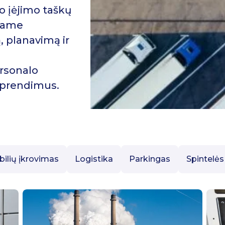
o įėjimo taškų
edame
 planavimą ir
rsonalo
 sprendimus.
ilių įkrovimas
Logistika
Parkingas
Spintelės