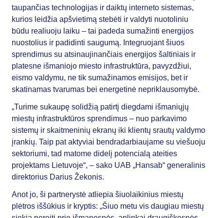
taupančias technologijas ir daiktų interneto sistemas,
kurios leidžia apšvietimą stebėti ir valdyti nuotoliniu
būdu realiuoju laiku – tai padeda sumažinti energijos
nuostolius ir padidinti saugumą. Integruojant šiuos
sprendimus su atsinaujinančiais energijos šaltiniais ir
platesne išmaniojo miesto infrastruktūra, pavyzdžiui,
eismo valdymu, ne tik sumažinamos emisijos, bet ir
skatinamas tvarumas bei energetinė nepriklausomybė.
„Turime sukaupę solidžią patirtį diegdami išmaniųjų
miestų infrastruktūros sprendimus – nuo parkavimo
sistemų ir skaitmeninių ekranų iki klientų srautų valdymo
įrankių. Taip pat aktyviai bendradarbiaujame su viešuoju
sektoriumi, tad matome didelį potencialą ateities
projektams Lietuvoje“, – sako UAB „Hansab“ generalinis
direktorius Darius Žekonis.
Anot jo, ši partnerystė atliepia šiuolaikinius miestų
plėtros iššūkius ir kryptis: „Šiuo metu vis daugiau miestų
siekia pereiti prie išmanesnės, aplinkai draugiškesnės