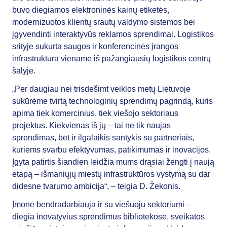
buvo diegiamos elektroninės kainų etiketės,
modernizuotos klientų srautų valdymo sistemos bei
įgyvendinti interaktyvūs reklamos sprendimai. Logistikos
srityje sukurta saugos ir konferencinės įrangos
infrastruktūra viename iš pažangiausių logistikos centrų
šalyje.
„Per daugiau nei trisdešimt veiklos metų Lietuvoje
sukūrėme tvirtą technologinių sprendimų pagrindą, kuris
apima tiek komercinius, tiek viešojo sektoriaus
projektus. Kiekvienas iš jų – tai ne tik naujas
sprendimas, bet ir ilgalaikis santykis su partneriais,
kuriems svarbu efektyvumas, patikimumas ir inovacijos.
Įgyta patirtis šiandien leidžia mums drąsiai žengti į naują
etapą – išmaniųjų miestų infrastruktūros vystymą su dar
didesne tvarumo ambicija“, – teigia D. Žekonis.
Įmonė bendradarbiauja ir su viešuoju sektoriumi –
diegia inovatyvius sprendimus bibliotekose, sveikatos