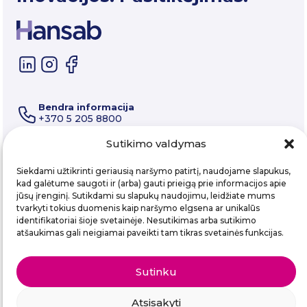
Bendra informacija
+370 5 205 8800
Techninė pagalba ir aptarnavimas
+370 5 205 8822
Sutikimo valdymas
E-paštas
info@hansab.lt
Siekdami užtikrinti geriausią naršymo patirtį, naudojame slapukus,
kad galėtume saugoti ir (arba) gauti prieigą prie informacijos apie
jūsų įrenginį. Sutikdami su slapukų naudojimu, leidžiate mums
Prisijunkite prie mūsų naujienlaiškio
tvarkyti tokius duomenis kaip naršymo elgsena ar unikalūs
identifikatoriai šioje svetainėje. Nesutikimas arba sutikimo
Email
atšaukimas gali neigiamai paveikti tam tikras svetainės funkcijas.
Sutinku
Atsisakyti