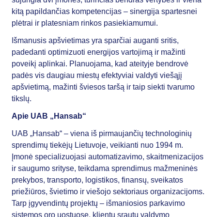
kitą papildančias kompetencijas – sinergija spartesnei
plėtrai ir platesniam rinkos pasiekiamumui.
Išmanusis apšvietimas yra sparčiai auganti sritis,
padedanti optimizuoti energijos vartojimą ir mažinti
poveikį aplinkai. Planuojama, kad ateityje bendrovė
padės vis daugiau miestų efektyviai valdyti viešąjį
apšvietimą, mažinti šviesos taršą ir taip siekti tvarumo
tikslų.
Apie UAB „Hansab“
UAB „Hansab“ – viena iš pirmaujančių technologinių
sprendimų tiekėjų Lietuvoje, veikianti nuo 1994 m.
Įmonė specializuojasi automatizavimo, skaitmenizacijos
ir saugumo srityse, teikdama sprendimus mažmeninės
prekybos, transporto, logistikos, finansų, sveikatos
priežiūros, švietimo ir viešojo sektoriaus organizacijoms.
Tarp įgyvendintų projektų – išmaniosios parkavimo
sistemos oro uostuose, klientų srautų valdymo