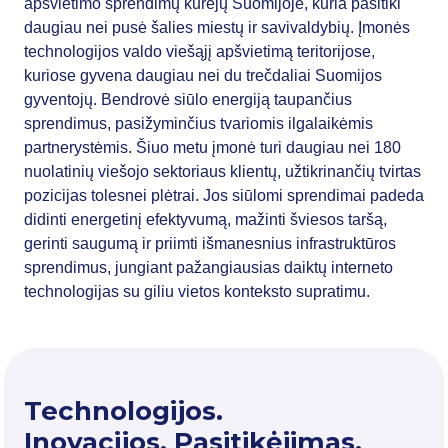
apšvietimo sprendimų kūrėjų Suomijoje, kuria pasitiki
daugiau nei pusė šalies miestų ir savivaldybių. Įmonės
technologijos valdo viešąjį apšvietimą teritorijose,
kuriose gyvena daugiau nei du trečdaliai Suomijos
gyventojų. Bendrovė siūlo energiją taupančius
sprendimus, pasižyminčius tvariomis ilgalaikėmis
partnerystėmis. Šiuo metu įmonė turi daugiau nei 180
nuolatinių viešojo sektoriaus klientų, užtikrinančių tvirtas
pozicijas tolesnei plėtrai. Jos siūlomi sprendimai padeda
didinti energetinį efektyvumą, mažinti šviesos taršą,
gerinti saugumą ir priimti išmanesnius infrastruktūros
sprendimus, jungiant pažangiausias daiktų interneto
technologijas su giliu vietos konteksto supratimu.
Technologijos.
Inovacijos. Pasitikėjimas.