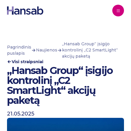
Pereiti prie turinio
„Hansab Group“ įsigijo
Pagrindinis
Naujienos
kontrolinį „C2 SmartLight“
puslapis
akcijų paketą
Visi straipsniai
„Hansab Group“ įsigijo
kontrolinį „C2
SmartLight“ akcijų
paketą
21.05.2025