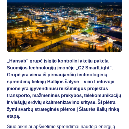
„Hansab“ grupė įsigijo kontrolinį akcijų paketą
Suomijos technologijų įmonėje „C2 SmartLight“.
Grupė yra viena iš pirmaujančių technologinių
sprendimų tiekėjų Baltijos šalyse – vien Lietuvoje
įmonė yra įgyvendinusi reikšmingus projektus
transporto, mažmeninės prekybos, telekomunikacijų
ir viešųjų erdvių skaitmenizavimo srityse. Ši plėtra
žymi svarbų strateginės plėtros į Šiaurės šalių rinką
etapą.
Šiuolaikiniai apšvietimo sprendimai naudoja energiją