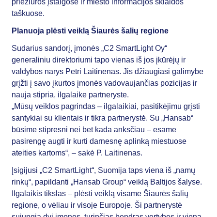
priežiūros įstaigose ir miesto informacijos sklaidos
taškuose.
Planuoja plėsti veiklą Šiaurės šalių regione
Sudarius sandorį, įmonės „C2 SmartLight Oy“
generaliniu direktoriumi tapo vienas iš jos įkūrėjų ir
valdybos narys Petri Laitinenas. Jis džiaugiasi galimybe
grįžti į savo įkurtos įmonės vadovaujančias pozicijas ir
nauja stipria, ilgalaike partneryste.
„Mūsų veiklos pagrindas – ilgalaikiai, pasitikėjimu grįsti
santykiai su klientais ir tikra partnerystė. Su „Hansab“
būsime stipresni nei bet kada anksčiau – esame
pasirengę augti ir kurti darnesnę aplinką miestuose
ateities kartoms“, – sakė P. Laitinenas.
Įsigijusi „C2 SmartLight“, Suomija taps viena iš „namų
rinkų“, papildanti „Hansab Group“ veiklą Baltijos šalyse.
Ilgalaikis tikslas – plėsti veiklą visame Šiaurės šalių
regione, o vėliau ir visoje Europoje. Ši partnerystė
sujungia dvi įmones, turinčias bendras vertybes ir viena