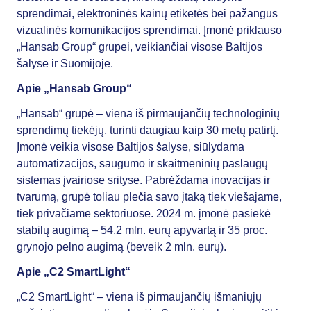
sprendimai, elektroninės kainų etiketės bei pažangūs
vizualinės komunikacijos sprendimai. Įmonė priklauso
„Hansab Group“ grupei, veikiančiai visose Baltijos
šalyse ir Suomijoje.
Apie „Hansab Group“
„Hansab“ grupė – viena iš pirmaujančių technologinių
sprendimų tiekėjų, turinti daugiau kaip 30 metų patirtį.
Įmonė veikia visose Baltijos šalyse, siūlydama
automatizacijos, saugumo ir skaitmeninių paslaugų
sistemas įvairiose srityse. Pabrėždama inovacijas ir
tvarumą, grupė toliau plečia savo įtaką tiek viešajame,
tiek privačiame sektoriuose. 2024 m. įmonė pasiekė
stabilų augimą – 54,2 mln. eurų apyvartą ir 35 proc.
grynojo pelno augimą (beveik 2 mln. eurų).
Apie „C2 SmartLight“
„C2 SmartLight“ – viena iš pirmaujančių išmaniųjų