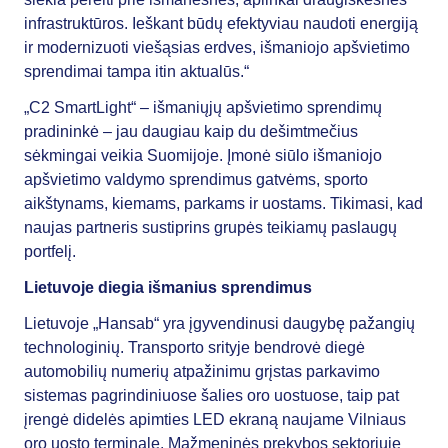
infrastruktūros. Ieškant būdų efektyviau naudoti energiją
ir modernizuoti viešąsias erdves, išmaniojo apšvietimo
sprendimai tampa itin aktualūs.“
„C2 SmartLight“ – išmaniųjų apšvietimo sprendimų
pradininkė – jau daugiau kaip du dešimtmečius
sėkmingai veikia Suomijoje. Įmonė siūlo išmaniojo
apšvietimo valdymo sprendimus gatvėms, sporto
aikštynams, kiemams, parkams ir uostams. Tikimasi, kad
naujas partneris sustiprins grupės teikiamų paslaugų
portfelį.
Lietuvoje diegia išmanius sprendimus
Lietuvoje „Hansab“ yra įgyvendinusi daugybę pažangių
technologinių. Transporto srityje bendrovė diegė
automobilių numerių atpažinimu grįstas parkavimo
sistemas pagrindiniuose šalies oro uostuose, taip pat
įrengė didelės apimties LED ekraną naujame Vilniaus
oro uosto terminale. Mažmeninės prekybos sektoriuje