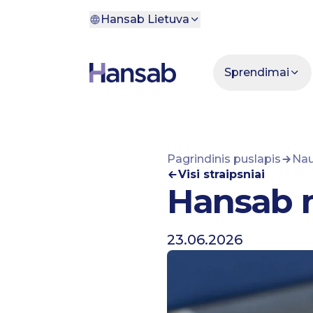
Pereiti prie turinio
Hansab Lietuva
Sprendimai
Pagrindinis puslapis
Nau
Visi straipsniai
Hansab m
23.06.2026