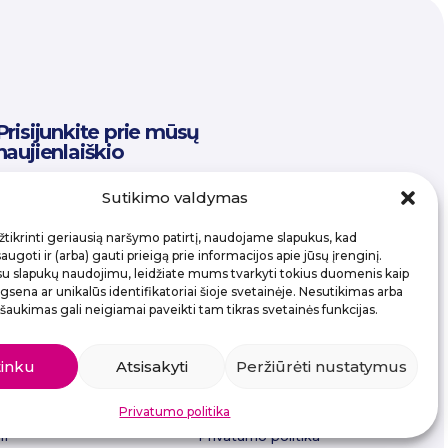
Prisijunkite prie mūsų
naujienlaiškio
Email
Sutikimo valdymas
tikrinti geriausią naršymo patirtį, naudojame slapukus, kad
ugoti ir (arba) gauti prieigą prie informacijos apie jūsų įrenginį.
su slapukų naudojimu, leidžiate mums tvarkyti tokius duomenis kaip
sena ar unikalūs identifikatoriai šioje svetainėje. Nesutikimas arba
šaukimas gali neigiamai paveikti tam tikras svetainės funkcijas.
tinku
Atsisakyti
Peržiūrėti nustatymus
Privatumo politika
11
Privatumo politika