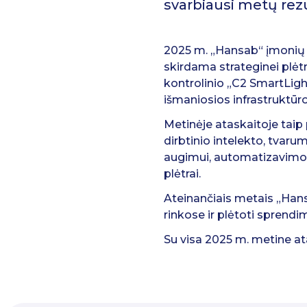
svarbiausi metų rezul
2025 m. „Hansab“ įmonių gr
skirdama strateginei plėtr
kontrolinio „C2 SmartLight
išmaniosios infrastruktūr
Metinėje ataskaitoje taip
dirbtinio intelekto, tvaru
augimui, automatizavimo s
plėtrai.
Ateinančiais metais „Hansa
rinkose ir plėtoti sprendi
Su visa 2025 m. metine ata