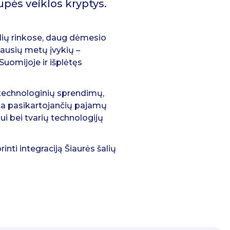
upės veiklos kryptys.
alių rinkose, daug dėmesio
iausių metų įvykių –
Suomijoje ir išplėtęs
 technologinių sprendimų,
irta pasikartojančių pajamų
i bei tvarių technologijų
inti integraciją Šiaurės šalių