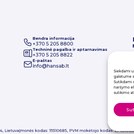
Bendra informacija
+370 5 205 8800
Techninė pagalba ir aptarnavimas
+370 5 205 8822
E-paštas
info@hansab.lt
Siekdami už
galėtume sa
Sutikdami 
naršymo elg
sutikimo at
Su
4, Lietuva
Įmonės kodas: 111510685, PVM mokėtojo kodas: LT1151068