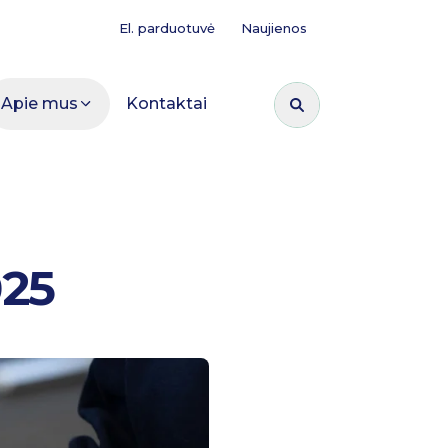
El. parduotuvė
Naujienos
Apie mus
Kontaktai
Ieškoti:
025