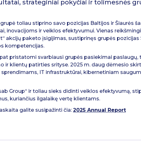
tatai, strateginiai pokyčiai ir tolimesnės gr
upė toliau stiprino savo pozicijas Baltijos ir Šiaurės š
ai, inovacijoms ir veiklos efektyvumui. Vienas reikšming
“ akcijų paketo įsigijimas, sustiprinęs grupės pozicijas 
os kompetencijas.
 pat pristatomi svarbiausi grupės pasiekimai paslaugų,
mo ir klientų patirties srityse. 2025 m. daug dėmesio sk
prendimams, IT infrastruktūrai, kibernetiniam saugumu
b Group“ ir toliau sieks didinti veiklos efektyvumą, stipr
mus, kuriančius ilgalaikę vertę klientams.
skaita galite susipažinti čia:
2025 Annual Report