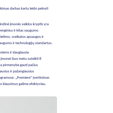
kimas darbas kartu leido pelnyti
ndinė įmonės veiklos kryptis yra
įrenginius ir kitas saugumo
etimo, sveikatos apsaugos ir
saugumo ir technologijų standartus.
siems ir daugiausia
 įmonei šiuo metu suteikti 8
kta pirmenybe gauti pačius
ausius ir pažangiausius
rogramose. „Premiere“ įvertinimas
ius klausimus galime efektyviau.