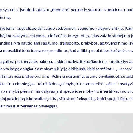
Systems“ įvertinti suteiktu „Premiere“ partnerio statusu. Nuoseklus ir pati
tinimą.
ystems“ specializuojasi vaizdo stebėjimo ir saugumo valdymo srityje. Pagri
stebėjimo valdymo sistemas, leidžiančias integruoti įvairius vaizdo stebėjimo 
endimai yra naudojami saugumo, transporto, prekybos, apgyvendinimo, švi
nuosekliai tobulina savo sprendimus, kad atitiktų nuolat besikeičiančius 
a galima partnerystės pakopa. Ji skiriama kvalifikuočiausiems, produktyviau
 yra baigę daugiausia mokymų ir įgiję didžiausią kiekį sertifikatų. „Hansab“
irtingų sričių profesionalams. Pelnę šį įvertinimą, esame privilegijuoti sutei
s ir technologijas. Tai užtikrina galimybę klientams teikti pačius inovatyvi
 galimybė plėsti žinias dalyvaujant specialiose mokymo ir sertifikavimo p
inį palaikymą ir konsultacijas iš „Milestone“ ekspertų, todėl spręsti iškilus
inimą ir suteikiamas privilegijas.