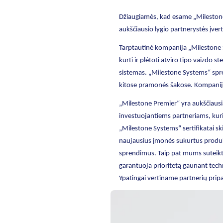
Džiaugiamės, kad esame „Milestone 
aukščiausio lygio partnerystės įver
Tarptautinė kompanija „Milestone S
kurti ir plėtoti atviro tipo vaizdo 
sistemas. „Milestone Systems“ spr
kitose pramonės šakose. Kompanija 
„Milestone Premier“ yra aukščiausi
investuojantiems partneriams, kurie
„Milestone Systems“ sertifikatai sk
naujausius įmonės sukurtus produktu
sprendimus. Taip pat mums suteikta
garantuoja prioritetą gaunant techn
Ypatingai vertiname partnerių pripaž