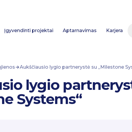
Įgyvendinti projektai
Aptarnavimas
Karjera
jienos
Aukščiausio lygio partnerystė su „Milestone S
sio lygio partnerys
ne Systems“