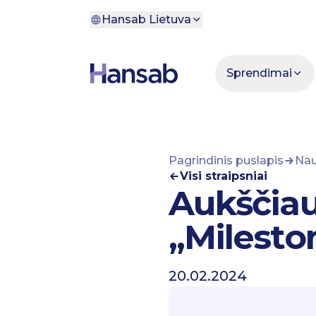
Pereiti prie turinio
Hansab Lietuva
Sprendimai
Pagrindinis puslapis
Nau
Visi straipsniai
Aukščiau
„Milesto
20.02.2024