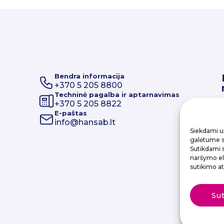
Bendra informacija
+370 5 205 8800
Techninė pagalba ir aptarnavimas
+370 5 205 8822
E-paštas
info@hansab.lt
Siekdami už
galėtume sa
Sutikdami 
naršymo elg
sutikimo at
Su