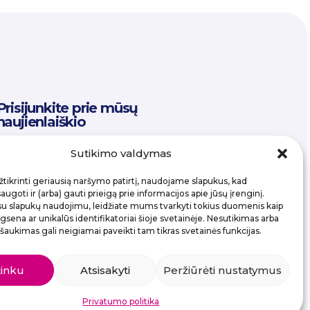
Prisijunkite prie mūsų
naujienlaiškio
Email
Sutikimo valdymas
tikrinti geriausią naršymo patirtį, naudojame slapukus, kad
ugoti ir (arba) gauti prieigą prie informacijos apie jūsų įrenginį.
su slapukų naudojimu, leidžiate mums tvarkyti tokius duomenis kaip
sena ar unikalūs identifikatoriai šioje svetainėje. Nesutikimas arba
šaukimas gali neigiamai paveikti tam tikras svetainės funkcijas.
tinku
Atsisakyti
Peržiūrėti nustatymus
Privatumo politika