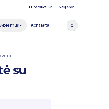
El. parduotuvė
Naujienos
Apie mus
Kontaktai
Ieškoti:
ystems“
tė su