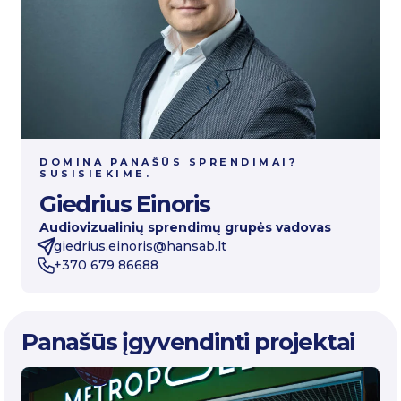
DOMINA PANAŠŪS SPRENDIMAI?
SUSISIEKIME.
Giedrius Einoris
Audiovizualinių sprendimų grupės vadovas
giedrius.einoris@hansab.lt
+370 679 86688
Panašūs įgyvendinti projektai