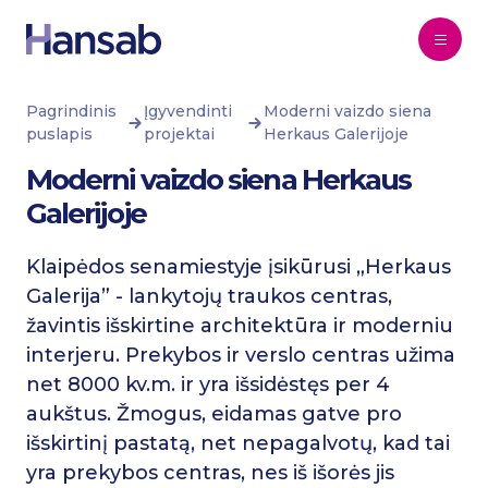
Pereiti prie turinio
Pagrindinis
Įgyvendinti
Moderni vaizdo siena
puslapis
projektai
Herkaus Galerijoje
Moderni vaizdo siena Herkaus
Galerijoje
Klaipėdos senamiestyje įsikūrusi „Herkaus
Galerija” - lankytojų traukos centras,
žavintis išskirtine architektūra ir moderniu
interjeru. Prekybos ir verslo centras užima
net 8000 kv.m. ir yra išsidėstęs per 4
aukštus. Žmogus, eidamas gatve pro
išskirtinį pastatą, net nepagalvotų, kad tai
yra prekybos centras, nes iš išorės jis