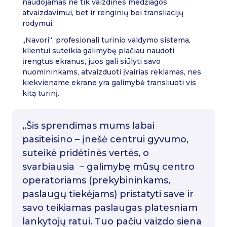
naudojamas ne tik vaizdinės medžiagos
atvaizdavimui, bet ir renginių bei transliacijų
rodymui.
„Navori“, profesionali turinio valdymo sistema,
klientui suteikia galimybę plačiau naudoti
įrengtus ekranus, juos gali siūlyti savo
nuomininkams, atvaizduoti įvairias reklamas, nes
kiekviename ekrane yra galimybė transliuoti vis
kitą turinį.
„Šis sprendimas mums labai
pasiteisino – įnešė centrui gyvumo,
suteikė pridėtinės vertės, o
svarbiausia – galimybę mūsų centro
operatoriams (prekybininkams,
paslaugų tiekėjams) pristatyti save ir
savo teikiamas paslaugas platesniam
lankytojų ratui. Tuo pačiu vaizdo siena