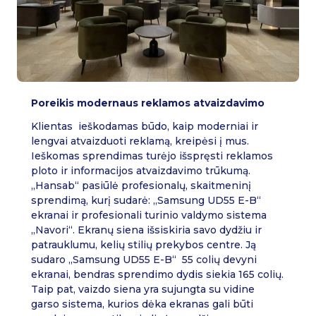
Poreikis modernaus reklamos atvaizdavimo
Klientas ieškodamas būdo, kaip moderniai ir
lengvai atvaizduoti reklamą, kreipėsi į mus.
Ieškomas sprendimas turėjo išspręsti reklamos
ploto ir informacijos atvaizdavimo trūkumą.
„Hansab“ pasiūlė profesionalų, skaitmeninį
sprendimą, kurį sudarė: „Samsung UD55 E-B“
ekranai ir profesionali turinio valdymo sistema
„Navori“. Ekranų siena išsiskiria savo dydžiu ir
patrauklumu, kelių stilių prekybos centre. Ją
sudaro „Samsung UD55 E-B“ 55 colių devyni
ekranai, bendras sprendimo dydis siekia 165 colių.
Taip pat, vaizdo siena yra sujungta su vidine
garso sistema, kurios dėka ekranas gali būti